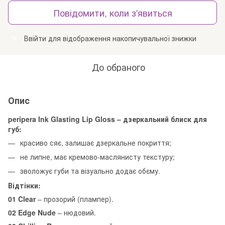
Повідомити, коли з'явиться
Ввійти
для відображення накопичувальної знижки
%
До обраного
Опис
peripera Ink Glasting Lip Gloss – дзеркальний блиск для
губ:
красиво сяє, залишає дзеркальне покриття;
не липне, має кремово-маслянисту текстуру;
зволожує губи та візуально додає обєму.
Відтінки:
01 Clear
– прозорий (плампер).
02 Edge Nude
– нюдовий.