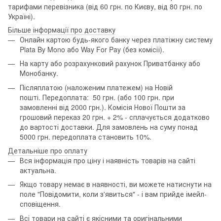
тарифами перевізника (від 60 грн. по Києву, від 80 грн. по
Україні).
Більше інформації про доставку
Онлайн картою будь-якого банку через платіжну систему
Plata By Mono або Way For Pay (без комісії).
На карту або розрахунковий рахунок Приватбанку або
Монобанку.
Післяплатою (наложеним платежем) на Новій
пошті. Передоплата: 50 грн. (або 100 грн. при
замовленні від 2000 грн.). Комісія Нової Пошти за
грошовий переказ 20 грн. + 2% - сплачується додатково
до вартості доставки. Для замовлень на суму понад
5000 грн. передоплата становить 10%.
Детальніше про оплату
Вся інформація про ціну і наявність товарів на сайті
актуальна.
Якщо товару немає в наявності, ви можете натиснути на
поле "Повідомити, коли з'явиться" - і вам прийде імейл-
сповіщення.
Всі товари на сайті є якісними та оригінальними