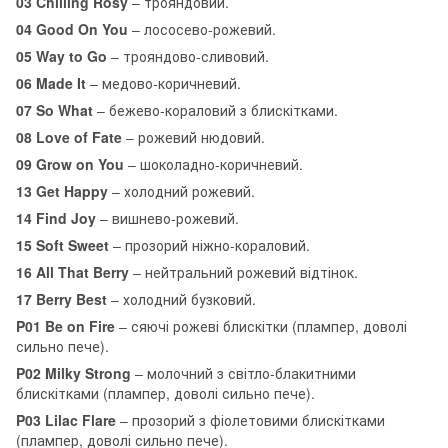
03 Chilling Rosy
– трояндовий.
04 Good On You
– лососево-рожевий.
05 Way to Go
– трояндово-сливовий.
06 Made It
– медово-коричневий.
07 So What
– бежево-кораловий з блискітками.
08 Love of Fate
– рожевий нюдовий.
09 Grow on You
– шоколадно-коричневий.
13 Get Happy
– холодний рожевий.
14 Find Joy
– вишнево-рожевий.
15 Soft Sweet
– прозорий ніжно-кораловий.
16 All That Berry
– нейтральний рожевий відтінок.
17 Berry Best
– холодний бузковий.
P01 Be on Fire
– сяючі рожеві блискітки (плампер, доволі
сильно пече).
P02 Milky Strong
– молочний з світло-блакитними
блискітками (плампер, доволі сильно пече).
P03 Lilac Flare
– прозорий з фіолетовими блискітками
(плампер, доволі сильно пече).