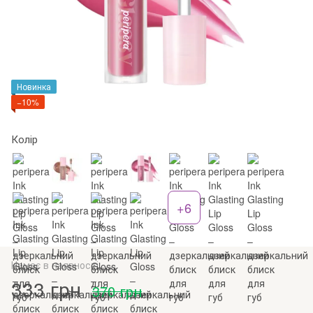
Новинка
−10%
Колір
+6
Немає в наявності
333 грн
370 грн