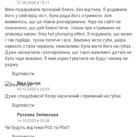
07.06.2026 в 19:11
Мені подарували прозорий блиск, без відтінку. Я додавала
його у свій вірш ліст, була рада його отримати. Але
виявилось, що це повне розчарування. Ніде на сайті не
позначено, що цей блиск пече, тільки при отриманні на
упаковці напис: firey hot plumping effect. Я подумала, що може
і так підійде, трохи попече і все. Хвилину жгло губи, шкіра
навколо стала червона, неможливо була мати його на губах.
Дуже засмучена і розчарована, що такої важливої деталі не
було ніде вказано. Я ним користуватися не буду і нікому не
раджу.
Відповісти
Віка Ільчук
03.12.2025 в 23:03
Дуже сподобався! Колір насичений і приємний на губах
Відповісти
Руслана Зелинська
14.10.2025 в 03:38
Чи будуть відтінки Р03 та Р04?
Відповісти