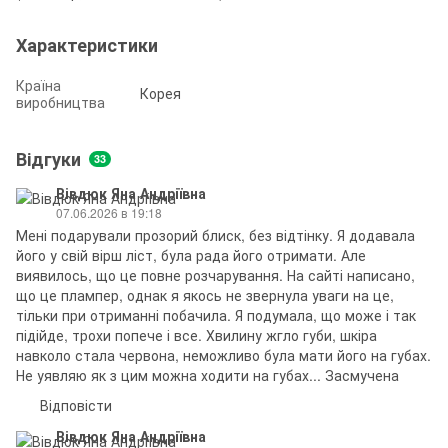
Характеристики
Країна
Корея
виробництва
Відгуки
33
Вівдюк Яна Андріївна
07.06.2026 в 19:18
Мені подарували прозорий блиск, без відтінку. Я додавала
його у свій вірш ліст, була рада його отримати. Але
виявилось, що це повне розчарування. На сайті написано,
що це плампер, однак я якось не звернула уваги на це,
тільки при отриманні побачила. Я подумала, що може і так
підійде, трохи попече і все. Хвилину жгло губи, шкіра
навколо стала червона, неможливо була мати його на губах.
Не уявляю як з цим можна ходити на губах... Засмучена
Відповісти
Вівдюк Яна Андріївна