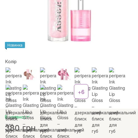
Новинка
Колір
+6
В наявності
380 грн