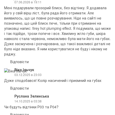
07.06.2026 в 19:11
Мені подарували прозорий блиск, без відтінку. Я додавала
його у свій вірш ліст, була рада його отримати. Але
виявилось, що це повне розчарування. Ніде на сайті не
позначено, що цей блиск пече, тільки при отриманні на
упаковці напис: firey hot plumping effect. Я подумала, що може
і так підійде, трохи попече і все. Хвилину жгло губи, шкіра
навколо стала червона, неможливо була мати його на губах.
Дуже засмучена і розчарована, що такої важливої деталі не
було ніде вказано. Я ним користуватися не буду і нікому не
раджу.
Відповісти
Віка Ільчук
03.12.2025 в 23:03
Дуже сподобався! Колір насичений і приємний на губах
Відповісти
Руслана Зелинська
14.10.2025 в 03:38
Чи будуть відтінки Р03 та Р04?
Відповісти