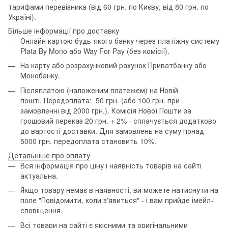
тарифами перевізника (від 60 грн. по Києву, від 80 грн. по
Україні).
Більше інформації про доставку
Онлайн картою будь-якого банку через платіжну систему
Plata By Mono або Way For Pay (без комісії).
На карту або розрахунковий рахунок Приватбанку або
Монобанку.
Післяплатою (наложеним платежем) на Новій
пошті. Передоплата: 50 грн. (або 100 грн. при
замовленні від 2000 грн.). Комісія Нової Пошти за
грошовий переказ 20 грн. + 2% - сплачується додатково
до вартості доставки. Для замовлень на суму понад
5000 грн. передоплата становить 10%.
Детальніше про оплату
Вся інформація про ціну і наявність товарів на сайті
актуальна.
Якщо товару немає в наявності, ви можете натиснути на
поле "Повідомити, коли з'явиться" - і вам прийде імейл-
сповіщення.
Всі товари на сайті є якісними та оригінальними