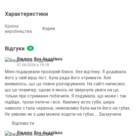
Характеристики
Країна
Корея
виробництва
Відгуки
33
Вівдюк Яна Андріївна
07.06.2026 в 19:18
Мені подарували прозорий блиск, без відтінку. Я додавала
його у свій вірш ліст, була рада його отримати. Але
виявилось, що це повне розчарування. На сайті написано,
що це плампер, однак я якось не звернула уваги на це,
тільки при отриманні побачила. Я подумала, що може і так
підійде, трохи попече і все. Хвилину жгло губи, шкіра
навколо стала червона, неможливо була мати його на губах.
Не уявляю як з цим можна ходити на губах... Засмучена
Відповісти
Вівдюк Яна Андріївна