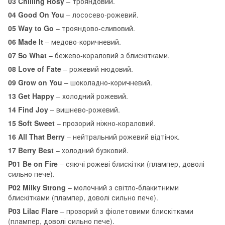
03 Chilling Rosy
– трояндовий.
04 Good On You
– лососево-рожевий.
05 Way to Go
– трояндово-сливовий.
06 Made It
– медово-коричневий.
07 So What
– бежево-кораловий з блискітками.
08 Love of Fate
– рожевий нюдовий.
09 Grow on You
– шоколадно-коричневий.
13 Get Happy
– холодний рожевий.
14 Find Joy
– вишнево-рожевий.
15 Soft Sweet
– прозорий ніжно-кораловий.
16 All That Berry
– нейтральний рожевий відтінок.
17 Berry Best
– холодний бузковий.
P01 Be on Fire
– сяючі рожеві блискітки (плампер, доволі
сильно пече).
P02 Milky Strong
– молочний з світло-блакитними
блискітками (плампер, доволі сильно пече).
P03 Lilac Flare
– прозорий з фіолетовими блискітками
(плампер, доволі сильно пече).