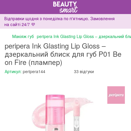
Відправки щодня з понеділка по п'ятницю. Замовлення
на сайті 24/7 💜
Макіяж губ
peripera Ink Glasting Lip Gloss – дзеркальний б
peripera Ink Glasting Lip Gloss –
дзеркальний блиск для губ P01 Be
on Fire (плампер)
Артикул:
peripera144
33 відгуки