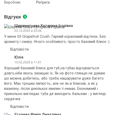
Виробник
Peripera
Відгуки
3
Шереметьєва Катерина Ігорівна
03.12.2025 в 23:06
У мене 03 Grapefruit Crush. Гарний кораловий відтінок. Без
аромату і смаку. Нічого особливого, просто базовий блиск :)
Відповісти
Юлія
10.02.2025 в 11:01
Хороший базовий блиск для губ,на губах відчувається
довго,ніби якось захищає їх. Як на фото глянцю не думаю
шо можна добитись, або треба нашарувати дуже багато
його. Має трошки липкість, але не як в блисків, а як у
вазиліну, після декількох хвилин її немає. Економний і
прикольно виглядає туба де виходить бальзам - у вигляді
скрдечка
Відповісти
Єгорова Марія Дмитрівна