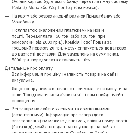
Онлайн картою будь-якого банку через платіжну систему
Plata By Mono або Way For Pay (без комісії).
На карту або розрахунковий рахунок Приватбанку або
Монобанку.
Післяплатою (наложеним платежем) на Новій
пошті. Передоплата: 50 грн. (або 100 грн. при
замовленні від 2000 грн.). Комісія Нової Пошти за
грошовий переказ 20 грн. + 2% - сплачується додатково
до вартості доставки. Для замовлень на суму понад
5000 грн. передоплата становить 10%.
Детальніше про оплату
Вся інформація про ціну і наявність товарів на сайті
актуальна.
Якщо товару немає в наявності, ви можете натиснути на
поле "Повідомити, коли з'явиться" - і вам прийде імейл-
сповіщення.
Всі товари на сайті є якісними та оригінальними
(автентичними). Інформацію про товар (дата
виготовлення) ви можете дізнатись, ввівши номер партії
(батч код), який знаходиться на упакоці, на сайтах -
косметичних калькуляторах
Checkcosmetic
або