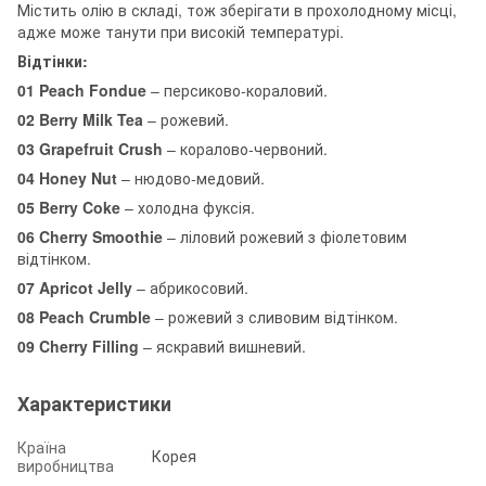
Містить олію в складі, тож зберігати в прохолодному місці,
адже може танути при високій температурі.
Відтінки:
01 Peach Fondue
– персиково-кораловий.
02 Berry Milk Tea
– рожевий.
03 Grapefruit Crush
– коралово-червоний.
04 Honey Nut
– нюдово-медовий.
05 Berry Coke
– холодна фуксія.
06 Cherry Smoothie
– ліловий рожевий з фіолетовим
відтінком.
07 Apricot Jelly
– абрикосовий.
08 Peach Crumble
– рожевий з сливовим відтінком.
09 Cherry Filling
– яскравий вишневий.
Характеристики
Країна
Корея
виробництва