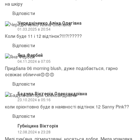
на шкіру
Відповісти
Чередніченко Аліна Олегівна
01.03.2025 в 20:54
Коли буде 11 і 12 відтінок?!!!?!?????
Відповісти
Яна Фербей
04.11.2024 в 07:05
Придбала 06 morning blush, дуже подобається, гарно
освіжає обличчя😍😍😍
Відповісти
Бадула Вікторія Олександрівна
23.10.2024 в 05:16
коли орієнтовно буде в наявності відтінок 12 Sanny Pink??
Відповісти
Губніцина Вікторія
12.08.2024 в 23:28
Милі румʼяна, пігментовані, носяться добре. Мила упаковка