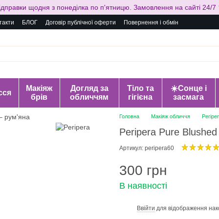
ідправки щодня з понеділка по п'ятницю. Замовлення на сайті 24/7 
такти
БЛОГ
Договір публічної оферти
Повернення і обмін
Макіяж
Догляд за
Тіло та
☀️Сонце і
сся
брів
обличчям
гігієна
засмага
Головна
Макіяж обличчя
Peripe
Peripera Pure Blushed
Артикул: peripera60
300 грн
В наявності
Ввійти
для відображення нак
%