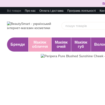
Перейти до основного контенту
В
Всі товари
Про нас
Оплата і доставка
Програма лояльності
Кон
Макіяж
Макіяж
Макіяж
Бренди
Воло
обличчя
очей
губ