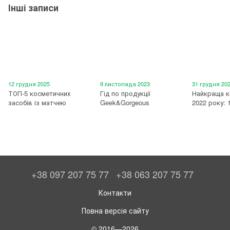
Інші записи
12 грудня 2025
9 листопада 2023
31 грудня 20
ТОП-5 косметичних
Гід по продукції
Найкраща к
засобів із матчею
Geek&Gorgeous
2022 року: 
+38 097 207 75 77
+38 063 207 75 77
Контакти
Повна версія сайту
© 2016—2026