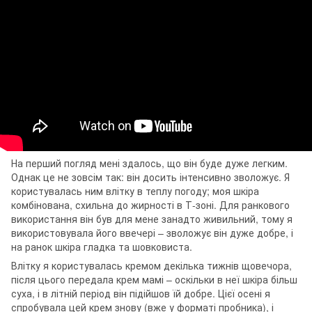
На перший погляд мені здалось, що він буде дуже легким.
Однак це не зовсім так: він досить інтенсивно зволожує. Я
користувалась ним влітку в теплу погоду; моя шкіра
комбінована, схильна до жирності в Т-зоні. Для ранкового
використання він був для мене занадто живильний, тому я
використовувала його ввечері – зволожує він дуже добре, і
на ранок шкіра гладка та шовковиста.
Влітку я користувалась кремом декілька тижнів щовечора,
після цього передала крем мамі – оскільки в неї шкіра більш
суха, і в літній період він підійшов їй добре. Цієї осені я
спробувала цей крем знову (вже у форматі пробника), і