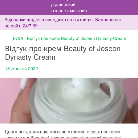
Відправки щодня з понеділка по п'ятницю. Замовлення
на сайті 24/7 💜
БЛОГ
Відгук про крем Beauty of Joseon Dynasty Cream
Відгук про крем Beauty of Joseon
Dynasty Cream
13 жовтня 2022
Цього літа, коли наш магазин отримав першу поставку
догляду від Beauty of Joseon, я захотіла спробувати всі