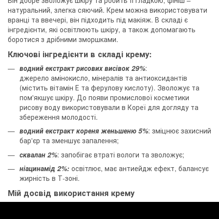
Він добре зволожує шкіру та робить її гладкою, фініш –
натуральний, злегка сяючий. Крем можна використовувати
вранці та ввечері, він підходить під макіяж. В складі є
інгредієнти, які освітлюють шкіру, а також допомагають
боротися з дрібними зморшками.
Ключові інгредієнти в складі крему:
водний екстракт рисових висівок 29%
:
джерело амінокисло, мінералів та антиоксидантів
(містить вітамін Е та ферулову кислоту). Зволожує та
пом'якшує шкіру. До появи промислової косметики
рисову воду використовували в Кореї для догляду та
збереження молодості.
водний екстракт кореня женьшеню 5%
: зміцнює захисний
бар'єр та зменшує запалення;
сквалан 2%
: запобігає втраті вологи та зволожує;
ніацинамід 2%:
освітлює, має антиейдж ефект, балансує
жирність в Т-зоні.
Мій досвід використання крему