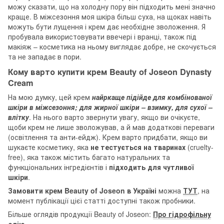
можу сказати, що на холодну пору він підходить мені значно
краще. В міжсезоння моя шкіра більш суха, на щоках навіть
можуть бути лущення і крем дає необхідне зволоження. Я
пробувала використовувати ввечері і вранці, також під
макіяж – косметика на ньому виглядає добре, не скочується
та не западає в пори.
Кому варто купити крем Beauty of Joseon Dynasty
Cream
На мою думку, цей крем
найркаще підійде для комбінованої
шкіри в міжсезоння; для жирної шкіри – взимку, для сухої –
влітку
. На нього варто звернути увагу, якщо ви очікуєте,
щоби крем не лише зволожував, а й мав додаткові переваги
(освітлення та анти-ейдж). Крем варто придбати, якщо ви
шукаєте косметику, яка
не тестується на тваринах
(cruelty-
free), яка також містить багато натуральних та
функціональних інгредієнтів і
підходить для чутливої
шкіри
.
Замовити крем Beauty of Joseon в Україні
можна
ТУТ
, на
момент публікації цієї статті доступні також пробники.
Більше оглядів продукції Beauty of Joseon:
Про гідрофільну
олію
.