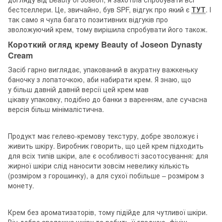
бестселлери. Це, звичайно, був SPF, відгук про який є
ТУТ
. І
так само я чула багато позитивних відгуків про
зволожуючий крем, тому вирішила спробувати його також.
Короткий огляд крему Beauty of Joseon Dynasty
Cream
Засіб гарно виглядає, упакований в акуратну важкеньку
баночку з лопаточкою, аби набирати крем. Я знаю, що
у більш давній давній версії цей крем мав
цікаву упаковку, подібно до банки з варенням, але сучасна
версія більш мінімалістична.
Продукт має гелево-кремову текстуру, добре зволожує і
живить шкіру. Виробник говорить, що цей крем підходить
для всіх типів шкіри, але є особливості засотосування: для
жирної шкіри слід наносити зовсім невелику кількість
(розміром з горошинку), а для сухої побільше – розміром з
монету.
Крем без ароматизаторів, тому підійде для чутливої шкіри.