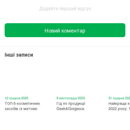
Додайте перший відгук
Новий коментар
Інші записи
12 грудня 2025
9 листопада 2023
31 грудня 20
ТОП-5 косметичних
Гід по продукції
Найкраща к
засобів із матчею
Geek&Gorgeous
2022 року: 