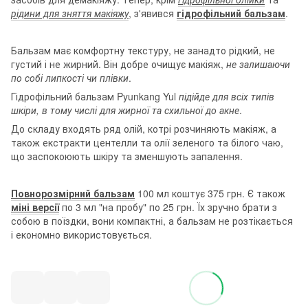
рідини для зняття макіяжу
, з'явився
гідрофільний бальзам
.
Бальзам має комфортну текстуру, не занадто рідкий, не
густий і не жирний. Він добре очищує макіяж,
не залишаючи
по собі липкості чи плівки
.
Гідрофільний бальзам Pyunkang Yul
підійде для всіх типів
шкіри, в тому числі для жирної та схильної до акне
.
До складу входять ряд олій, котрі розчиняють макіяж, а
також екстракти центелли та олії зеленого та білого чаю,
що заспокоюють шкіру та зменшують запалення.
Повнорозмірний бальзам
100 мл коштує 375 грн. Є також
міні версії
по 3 мл "на пробу" по 25 грн. Їх зручно брати з
собою в поїздки, вони компактні, а бальзам не розтікається
і економно використовується.