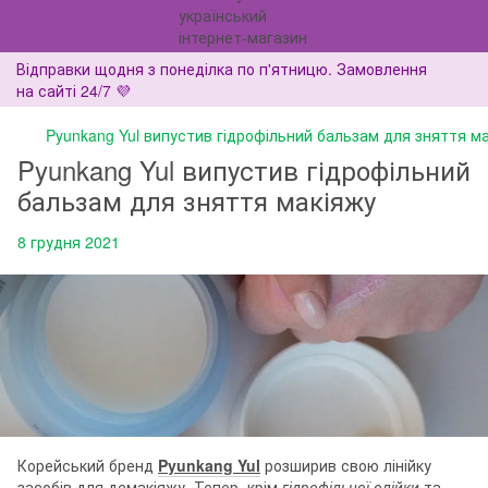
Відправки щодня з понеділка по п'ятницю. Замовлення
на сайті 24/7 💜
Pyunkang Yul випустив гідрофільний бальзам для зняття м
Pyunkang Yul випустив гідрофільний
бальзам для зняття макіяжу
8 грудня 2021
Корейський бренд
Pyunkang Yul
розширив свою лінійку
засобів для демакіяжу. Тепер, крім
гідрофільної олійки
та