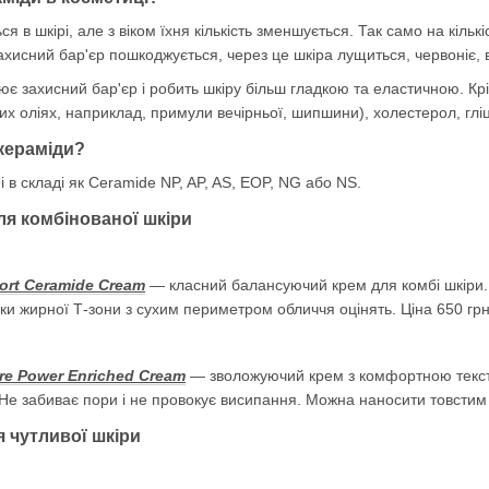
я в шкірі, але з віком їхня кількість зменшується. Так само на кіль
 Захисний бар'єр пошкоджується, через це шкіра лущиться, червоніє,
ює захисний бар'єр і робить шкіру більш гладкою та еластичною. Кр
их оліях, наприклад, примули вечірньої, шипшини), холестерол, глі
 кераміди?
 в складі як Ceramide NP, AP, AS, EOP, NG або NS.
ля комбінованої шкіри
ort Ceramide Cream
— класний балансуючий крем для комбі шкіри.
ки жирної Т-зони з сухим периметром обличчя оцінять. Ціна 650 грн
re Power Enriched Cream
— зволожуючий крем з комфортною тексту
. Не забиває пори і не провокує висипання. Можна наносити товстим 
я чутливої шкіри