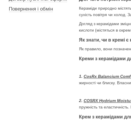
Кераміди природно містятьс
Повернення і обмін
сухість повітря чи холод.
Догляд з керамідами зміцн
кислоти (містяться в окрем
Як знати, чи в кремі є
Як правило, вони позначені
Креми з керамідами д
1.
CosRx Balancium Comf
жирності чи блиску. Власни
2.
COSRX Hydrium Moistu
пружність та еластичність
Крем з керамідами дл