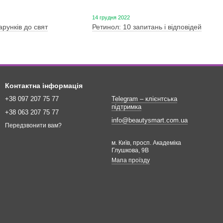
14 грудня 2022
арунків до свят
Ретинол: 10 запитань і відповідей
Контактна інформація
+38 097 207 75 77
Telegram – клієнтська
підтримка
+38 063 207 75 77
info@beautysmart.com.ua
Передзвонити вам?
м. Київ, просп. Академіка
Глушкова, 9В
Мапа проїзду