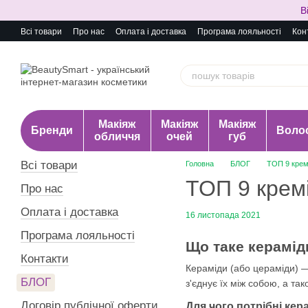
Перейти до основного контенту
В
Всі товари
Про нас
Оплата і доставка
Програма лояльності
Кон
Макіяж
Макіяж
Макіяж
Бренди
Воло
обличчя
очей
губ
Всі товари
Головна
БЛОГ
ТОП 9 кремі
ТОП 9 кремі
Про нас
Оплата і доставка
16 листопада 2021
Програма лояльності
Що таке керамід
Контакти
Кераміди (або цераміди) —
БЛОГ
з'єднує їх між собою, а та
Договір публічної оферти
Для чого потрібні кер