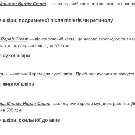
oisture Barrier Cream
— зволожуючий крем, що заспокоює почервон
 шкіри, подразненої після пілінгів чи ретинолу
 Repair Cream
— відновлюючий крем, що чудово зволожуює та змен
анти, натуральні олії. Ціна 510 грн.
 сухої шкіри
am
— живильний крем для сухої шкіри. Прибирає лусочки та відчуття ст
я жирної шкіри
ica Miracle Repair Cream
: зволожуючий крем з муцином равлика. Д
на 595 грн.
 шкіри, схильної до акне