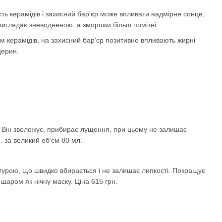
кість керамідів і захисний бар'єр може впливати надмірне сонце,
 виглядає зневодненою, а зморшки більш помітні.
ім керамідів, на захисний бар'єр позитивно впливають жирні
церин.
 Він зволожує, прибирає лущення, при цьому не залишає
. за великий об'єм 80 мл.
рою, що швидко вбирається і не залишає липкості. Покращує
шаром як нічну маску. Ціна 615 грн.