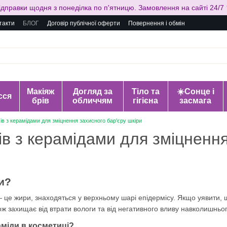
ідправки щодня з понеділка по п'ятницю. Замовлення на сайті 24/7 
такти
БЛОГ
Договір публічної оферти
Повернення і обмін
Макіяж
Догляд за
Тіло та
☀️Сонце і
сся
брів
обличчям
гігієна
засмага
в з керамідами для зміцнення захисного бар'єру шкіри
в з керамідами для зміцнення
и?
 це жири, знаходяться у верхньому шарі епідермісу. Якщо уявити, 
кож захищає від втрати вологи та від негативного вливу навколишнь
аміди в косметиці?