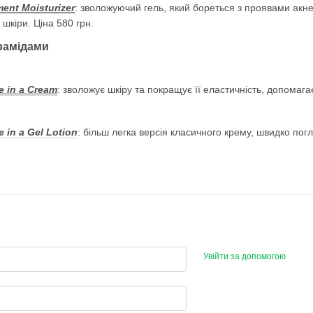
ment Moisturizer
: зволожуючий гель, який бореться з проявами акне
шкіри. Ціна 580 грн.
ерамідами
e in a Cream
: зволожує шкіру та покращує її еластичність, допомаг
 in a Gel Lotion
: більш легка версія класичного крему, швидко пог
Увійти за допомогою