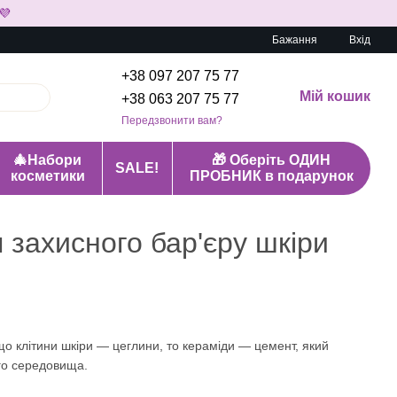
💜
Бажання
Вхід
+38 097 207 75 77
Мій кошик
+38 063 207 75 77
Передзвонити вам?
🎄Набори
🎁 Оберіть ОДИН
SALE!
косметики
ПРОБНИК в подарунок
 захисного бар'єру шкіри
що клітини шкіри — цеглини, то кераміди — цемент, який
ого середовища.