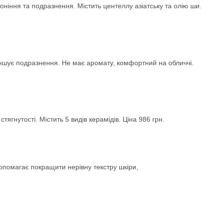
іння та подразнення. Містить центеллу азіатську та олію ши.
шує подразнення. Не має аромату, комфортний на обличчі.
ягнутості. Містить 5 видів керамідів. Ціна 986 грн.
опомагає покращити нерівну текстру шкіри,