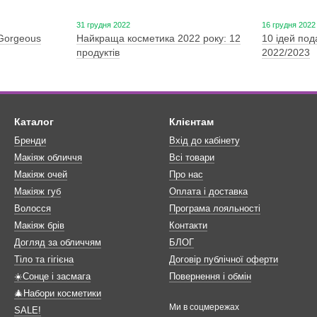
31 грудня 2022
16 грудня 2022
&Gorgeous
Найкраща косметика 2022 року: 12
10 ідей под
продуктів
2022/2023
Каталог
Клієнтам
Бренди
Вхід до кабінету
Макіяж обличчя
Всі товари
Макіяж очей
Про нас
Макіяж губ
Оплата і доставка
Волосся
Програма лояльності
Макіяж брів
Контакти
Догляд за обличчям
БЛОГ
Тіло та гігієна
Договір публічної оферти
☀️Сонце і засмага
Повернення і обмін
🎄Набори косметики
Ми в соцмережах
SALE!