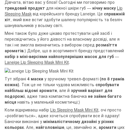
Дівчата, вітаю вас у блозі! Сьогодні ми поговоримо про
трендовий продукт
для ніжної шкіри губ —
нічну маску
Lip
Sleeping Mask
від корейського бренду Laneige. Це
справжній
хіт
, який вже встиг здобути шалену популярність та безліч
шанувальників у всьому світі.
Мені також було дуже цікаво протестувати цей засіб і
пересвідчитись у його дієвості на власному досвіді, але я
так і не змогла визначитись з вибором серед
розмаїття
ароматів
:) Добре, що в асортименті бренду представлений
набір з міні-версіями найпопулярніших масок для губ
—
Laneige Lip Sleeping Mask Mini Kit
.
Тут зібрані
4 маски
у зручному тревел-форматі
(по 8 грамів
кожна)
. Тож це не тільки чудова можливість
спробувати
найбільш відомі аромати
, але й
зручний варіант для
подорожі
, адже така компактна баночка
не займе багато
місця
навіть у маленькій косметичці;)
Коли відкриваєш набір
Lip Sleeping Mask Mini Kit
, очі просто
«розбігаються», адже хочеться спробувати все й одразу!
Баночки виконані у
мінімалістичному дизайні у різних
кольорах
. Але,
найголовніше
, це, звичайно ж,
аромати
цих