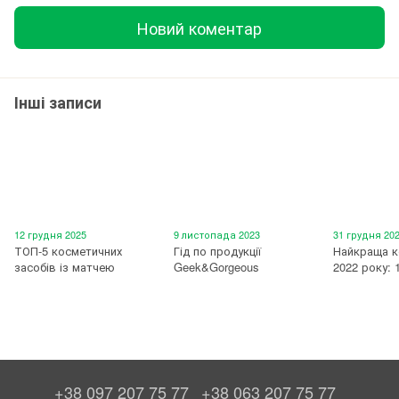
Новий коментар
Інші записи
12 грудня 2025
9 листопада 2023
31 грудня 20
ТОП-5 косметичних
Гід по продукції
Найкраща к
засобів із матчею
Geek&Gorgeous
2022 року: 
+38 097 207 75 77
+38 063 207 75 77