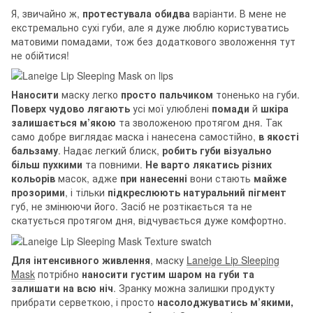
Я, звичайно ж,
протестувала обидва
варіанти. В мене не
екстремально сухі губи, але я дуже люблю користуватись
матовими помадами, тож без додаткового зволоження тут
не обійтися!
Наносити
маску легко
просто пальчиком
тоненько на губи.
Поверх чудово лягають
усі мої улюблені
помади
й
шкіра
залишається м’якою
та зволоженою протягом дня. Так
само добре виглядає маска і нанесена самостійно,
в якості
бальзаму
. Надає легкий блиск,
робить губи візуально
більш пухкими
та повними.
Не варто лякатись різних
кольорів
масок, адже
при нанесенні
вони стають
майже
прозорими
, і тільки
підкреслюють натуральний пігмент
губ, не змінюючи його. Засіб не розтікається та не
скатується протягом дня, відчувається дуже комфортно.
Для інтенсивного живлення
, маску
Laneige Lip Sleeping
Mask
потрібно
наносити густим шаром на губи та
залишати на всю ніч
. Зранку можна залишки продукту
прибрати серветкою, і просто
насолоджуватись м’якими,