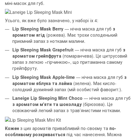
міні-масок для губ.
Усього, як вже було зазначено, у наборі їх 4:
Lip Sleeping Mask Berry
— нічна маска для губ
з
ароматом ягід
(рожева). Має трохи солоденький
приємний запах з нотками малини.
Lip Sleeping Mask Grapefruit
— нічна маска для губ
з
ароматом грейпфрута
(помаранчева). Це цитрусовий
запах з легкою «гірчинкою», що притаманна самому
грейпфруту.
Lip Sleeping Mask Apple-lime
— нічна маска для губ
з
ароматом яблука та лайма
(зелена). Має кисло-
солодкий духмяний запах (мій особистий фаворит:).
Laneige Lip Sleeping Mint Choco
— нічна маска для губ
з ароматом м'яти та шоколаду
(бірюзова). Це
освіжаючий легкий запах з трав’янистими нотками.
Кожен
з цих ароматів привабливий по-своєму та
по-
особливому розкривається
під час нанесення. Можна