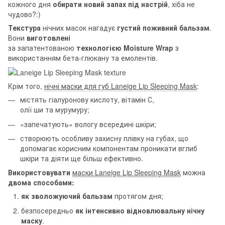
кожного дня
обирати новий запах під настрій
, хіба не
чудово?:)
Текстура
нічних масок нагадує
густий поживний бальзам
.
Вони
виготовлені
за запатентованою
технологією Moisture Wrap
з
використанням бета-глюкану та емолентів.
Крім того,
нічні маски для губ Laneige Lip Sleeping Mask
:
містять гіалуронову кислоту, вітамін С,
олії ши та мурумуру;
«запечатують» вологу всередині шкіри;
створюють особливу захисну плівку на губах, що
допомагає корисним компонентам проникати вглиб
шкіри та діяти ще більш ефективно.
Використовувати
маски Laneige Lip Sleeping Mask
можна
двома способами:
як зволожуючий бальзам
протягом дня;
безпосередньо
як інтенсивно відновлювальну нічну
маску
.