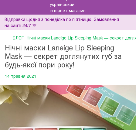
Відправки щодня з понеділка по п'ятницю. Замовлення
на сайті 24/7 💜
БЛОГ
Нічні маски Laneige Lip Sleeping Mask — секрет догля
Нічні маски Laneige Lip Sleeping
Mask — секрет доглянутих губ за
будь-якої пори року!
14 травня 2021