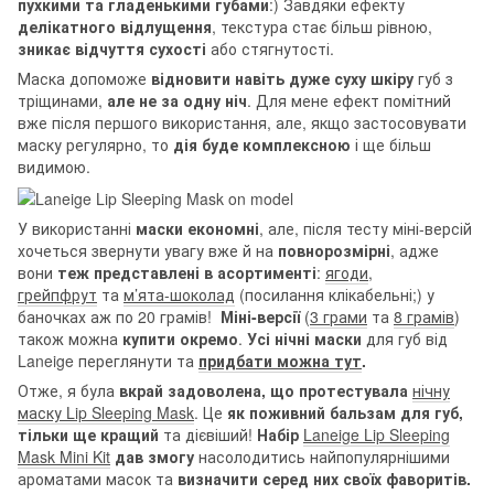
пухкими та гладенькими губами
:) Завдяки ефекту
делікатного відлущення
, текстура стає більш рівною,
зникає відчуття сухості
або стягнутості.
Маска допоможе
відновити навіть дуже суху шкіру
губ з
тріщинами,
але не за одну ніч
. Для мене ефект помітний
вже після першого використання, але, якщо застосовувати
маску регулярно, то
дія буде комплексною
і ще більш
видимою.
У використанні
маски економні
, але, після тесту міні-версій
хочеться звернути увагу вже й на
повнорозмірні
, адже
вони
теж представлені в асортименті
:
ягоди
,
грейпфрут
та
м’ята-шоколад
(посилання клікабельні;) у
баночках аж по 20 грамів!
Міні-версії
(
3 грами
та
8 грамів
)
також можна
купити окремо
.
Усі нічні маски
для губ від
Laneige переглянути та
придбати можна тут
.
Отже, я була
вкрай задоволена, що протестувала
нічну
маску Lip Sleeping Mask
. Це
як поживний бальзам для губ,
тільки ще кращий
та дієвіший!
Набір
Laneige Lip Sleeping
Mask Mini Kit
дав змогу
насолодитись найпопулярнішими
ароматами масок та
визначити серед них своїх фаворитів.