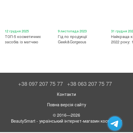
12 грудня 2025
9 листопада 2023
31 грудня 20
ТОП-5 косметичних
Гід по продукції
Найкраща к
засобів із матчею
Geek&Gorgeous
2022 року: 
+38 097 207 75 77
+38 063 207 75 77
Контакти
Повна версія сайту
© 2016—2026
BeautySmart - український інтернет-магазин косметики