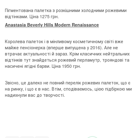
Пігментована палетка з розкішними холодними рожевими
відтінками. Ціна 1275 грн.
Anastasia Beverly Hills Modern Renaissance
Королева палеток і в мінливому косметичному світі вже
майже пенсіонерка (вперше випущена у 2016). Але не
втрачає актуальності й зараз. Крім класичних нейтральних
відтінків тут знайдеться рожевий перламутр, трояндові та
насичені ягідні барви. Ціна 1950 грн.
Звісно, це далеко не повний перелік рожевих палеток, що є
на ринку, і що є в нас. Втім, сподіваємось, цією підбіркою ми
надихнули вас до творчості.