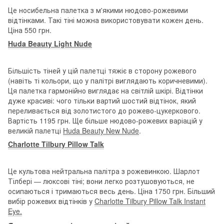
Це носибельна палетка з м'якими нюдово-рожевими
відтінками. Такі тіні можна використовувати кожен день.
Ціна 550 грн.
Huda Beauty Light Nude
Більшість тіней у цій палетці тяжіє в сторону рожевого
(навіть ті кольори, що у палітрі виглядають коричневими).
Ця палетка гармонійно виглядає на світлій шкірі. Відтінки
дуже красиві: чого тільки вартий шостий відтінок, який
переливається від золотистого до рожево-цукеркового.
Вартість 1195 грн. Ще більше нюдово-рожевих варіацій у
великій палетці
Huda Beauty New Nude
.
Charlotte Tilbury Pillow Talk
Це культова нейтральна палітра з рожевинкою. Шарлот
Тілбері — люксові тіні; вони легко розтушовуються, не
осипаються і тримаються весь день. Ціна 1750 грн. Більший
вибір рожевих відтінків у
Charlotte Tilbury Pillow Talk Instant
Eye.