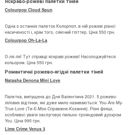
Яскраво-рожеві палетки тіней
Colourpop Cloud Spun
Одна з останніх палеток Колорпоп, в ній рожеві різної
насиченості і, крім того, сяючий гліттер. Ціна 550 грн.
Colourpop Oh-La-La
О-ля-ля! Тут справді яскраві рожеві! Насолоджуйтеся
кольором. Ціна 550 грн.
Романтичні рожево-ягідні палетки тіней
Natasha Denona Mini Love
Палетка, випущена до Дня Валентина 2021. 5 рожево-
лілових відтінки, які дуже мило називаються: You-Are-My-
True-Love (Ти-Є-Моє-Справжнє-Кохання). Різні фініші,
особливої уваги заслуговує пильно-трояндовий дуохром
You. Ціна 995 грн.
Lime Crime Venus 3