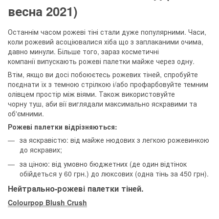
весна 2021)
Останнім часом рожеві тіні стали дуже популярними. Часи,
коли рожевий асоціювалися хіба що з заплаканими очима,
давно минули. Більше того, зараз косметичні
компанії випускають рожеві палетки майже через одну.
Втім, якщо ви досі побоюєтесь рожевих тіней, спробуйте
поєднати їх з темною стрілкою і/або профарбовуйте темним
олівцем простір між віями. Також використовуйте
чорну туш, аби вії виглядали максимально яскравими та
об'ємними.
Рожеві палетки відрізняються:
за яскравістю: від майже нюдових з легкою рожевинкою
до яскравих;
за ціною: від умовно бюджетних (де один відтінок
обійдеться у 60 грн.) до люксових (одна тінь за 450 грн).
Нейтрально-рожеві палетки тіней.
Colourpop Blush Crush