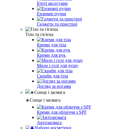
Б'юті аксесуари
Ензимні пудри
Гаджети та пристрої
Тіло та гігієна
Креми для тіла
Креми для рук
Мило і гелі для душу
Скраби для тіла
Догляд за ногами
☀️Сонце і засмага
Креми для обличчя з SPF
Автозасмага