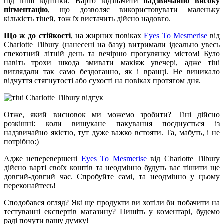
під інші відтінки. Варто відзначити
надзвичайно високу
пігментацію
, що дозволяє використовувати маленьку
кількість тіней, тож їх вистачить дійсно надовго.
Що ж до стійкості
, на жирних повіках
Eyes To Mesmerise
від
Charlotte Tilbury (нанесені на базу) витримали ідеально увесь
спекотний літній день та вечірню прогулянку містом! Було
навіть трохи шкода змивати макіяж увечері, адже тіні
виглядали так само бездоганно, як і вранці. Не виникало
відчуття стягнутості або сухості на повіках протягом дня.
Отже, який висновок ми можемо зробити? Тіні дійсно
розкішні: коли вишукане пакування поєднується із
надзвичайно якістю, тут дуже важко встояти. Та, мабуть, і не
потрібно:)
Адже неперевершені
Eyes To Mesmerise
від Charlotte Tilbury
дійсно варті своїх коштів та неодмінно будуть вас тішити ще
довгий-довгий час. Спробуйте самі, та неодмінно у цьому
переконайтесь!
Сподобався огляд? Які ще продукти ви хотіли би побачити на
тестуванні експертів магазину? Пишіть у коментарі, будемо
раді почути вашу думку!