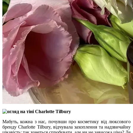
Мабуть, кожна з нас, почувши про косметику від люксового
бренду Charlotte Tilbury, відчувала захоплення та надзвичайну
цікавість: так хочеться спробувати, але чи не зависока ціна? Де