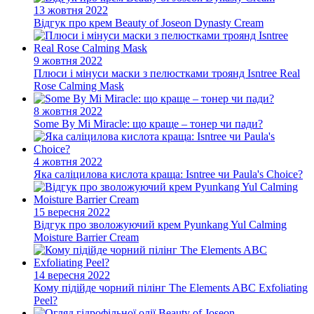
13 жовтня 2022
Відгук про крем Beauty of Joseon Dynasty Cream
9 жовтня 2022
Плюси і мінуси маски з пелюстками троянд Isntree Real
Rose Calming Mask
8 жовтня 2022
Some By Mi Miracle: що краще – тонер чи пади?
4 жовтня 2022
Яка саліцилова кислота краща: Isntree чи Paula's Choice?
15 вересня 2022
Відгук про зволожуючий крем Pyunkang Yul Calming
Moisture Barrier Cream
14 вересня 2022
Кому підійде чорний пілінг The Elements ABC Exfoliating
Peel?