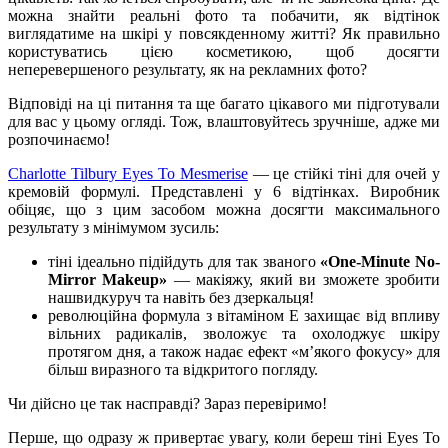
можна знайти реальні фото та побачити, як відтінок
виглядатиме на шкірі у повсякденному житті? Як правильно
користуватись цією косметикою, щоб досягти
неперевершеного результату, як на рекламних фото?
Відповіді на ці питання та ще багато цікавого ми підготували
для вас у цьому огляді. Тож, влаштовуйтесь зручніше, адже ми
розпочинаємо!
Charlotte Tilbury Eyes To Mesmerise
— це стійкі тіні для очей у
кремовій формулі. Представлені у 6 відтінках. Виробник
обіцяє, що з цим засобом можна досягти максимального
результату з мінімумом зусиль:
тіні ідеально підійдуть для так званого
«One-Minute No-
Mirror Makeup»
— макіяжу, який ви зможете зробити
нашвидкуруч та навіть без дзеркальця!
революційна формула з вітаміном Е захищає від впливу
вільних радикалів, зволожує та охолоджує шкіру
протягом дня, а також надає ефект «м’якого фокусу» для
більш виразного та відкритого погляду.
Чи дійсно це так насправді? Зараз перевіримо!
Перше, що одразу ж привертає увагу, коли береш тіні Eyes To