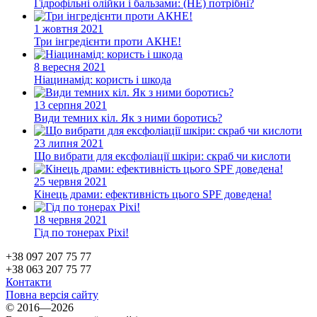
Гідрофільні олійки і бальзами: (НЕ) потрібні?
1 жовтня 2021
Три інгредієнти проти АКНЕ!
8 вересня 2021
Ніацинамід: користь і шкода
13 серпня 2021
Види темних кіл. Як з ними боротись?
23 липня 2021
Що вибрати для ексфоліації шкіри: скраб чи кислоти
25 червня 2021
Кінець драми: ефективність цього SPF доведена!
18 червня 2021
Гід по тонерах Pixi!
+38 097 207 75 77
+38 063 207 75 77
Контакти
Повна версія сайту
© 2016—2026