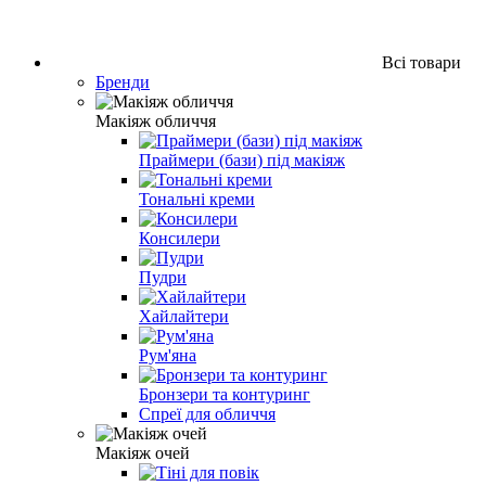
Всі товари
Бренди
Макіяж обличчя
Праймери (бази) під макіяж
Тональні креми
Консилери
Пудри
Хайлайтери
Рум'яна
Бронзери та контуринг
Спреї для обличчя
Макіяж очей