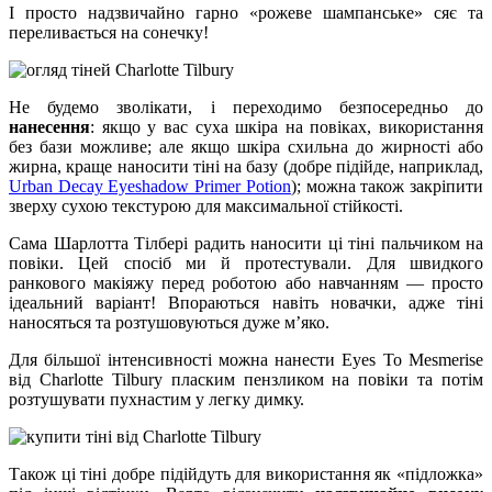
І просто надзвичайно гарно «рожеве шампанське» сяє та
переливається на сонечку!
Не будемо зволікати, і переходимо безпосередньо до
нанесення
: якщо у вас суха шкіра на повіках, використання
без бази можливе; але якщо шкіра схильна до жирності або
жирна, краще наносити тіні на базу (добре підійде, наприклад,
Urban Decay Eyeshadow Primer Potion
); можна також закріпити
зверху сухою текстурою для максимальної стійкості.
Сама Шарлотта Тілбері радить наносити ці тіні пальчиком на
повіки. Цей спосіб ми й протестували. Для швидкого
ранкового макіяжу перед роботою або навчанням — просто
ідеальний варіант! Впораються навіть новачки, адже тіні
наносяться та розтушовуються дуже м’яко.
Для більшої інтенсивності можна нанести Eyes To Mesmerise
від Charlotte Tilbury пласким пензликом на повіки та потім
розтушувати пухнастим у легку димку.
Також ці тіні добре підійдуть для використання як «підложка»