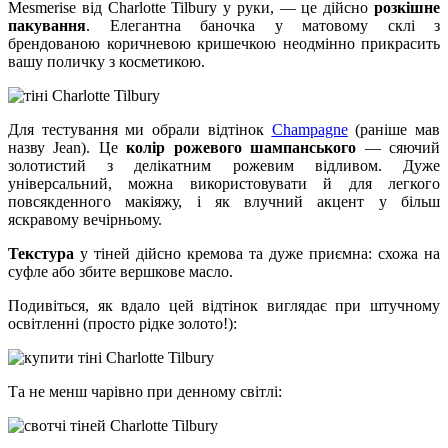
Mesmerise від Charlotte Tilbury у руки, — це дійсно
розкішне
пакування
. Елегантна баночка у матовому склі з
брендованою коричневою кришечкою неодмінно прикрасить
вашу поличку з косметикою.
Для тестування ми обрали відтінок
Champagne
(раніше мав
назву Jean). Це
колір рожевого шампанського
— сяючий
золотистий з делікатним рожевим відливом. Дуже
універсальний, можна використовувати й для легкого
повсякденного макіяжу, і як влучний акцент у більш
яскравому вечірньому.
Текстура
у тіней дійсно кремова та дуже приємна: схожа на
суфле або збите вершкове масло.
Подивіться, як вдало цей відтінок виглядає при штучному
освітленні (просто рідке золото!):
Та не менш чарівно при денному світлі: