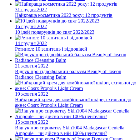
31 грудня 2022
Найкраща косметика 2022 року: 12 продуктів
16 грудня 2022
10 ідей подарунків до свят 2022/2023
14 грудня 2022
Ретинол: 10 запитань і відповідей
21 жовтня 2022
Відгук про гідрофільний бальзам Beauty of Joseon
Radiance Cleansing Balm
19 жовтня 2022
Найкращий крем для комбінованої шкіри, схильної до
акне: Cosrx Propolis Light Cream
15 жовтня 2022
Відгук про сироватку Skin1004 Madagascar Centella
Ampoule – чи дійсно в ній 100% центелли?