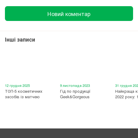
Новий коментар
Інші записи
12 грудня 2025
9 листопада 2023
31 грудня 20
ТОП-5 косметичних
Гід по продукції
Найкраща к
засобів із матчею
Geek&Gorgeous
2022 року: 