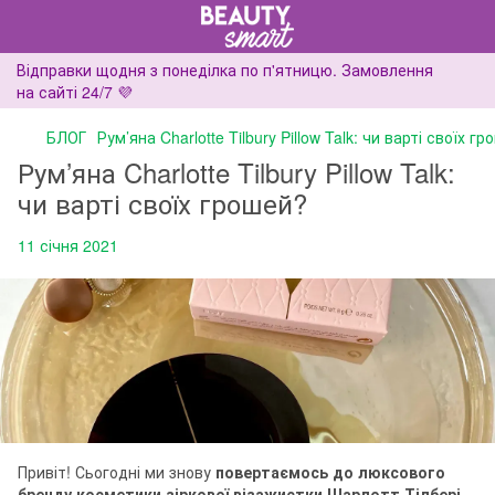
Відправки щодня з понеділка по п'ятницю. Замовлення
на сайті 24/7 💜
БЛОГ
Рум’яна Charlotte Tilbury Pillow Talk: чи варті своїх г
Рум’яна Charlotte Tilbury Pillow Talk:
чи варті своїх грошей?
11 січня 2021
Привіт! Сьогодні ми знову
повертаємось до люксового
бренду косметики зіркової візажистки Шарлотт Тілбері.