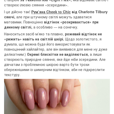
створює ілюзію сяяння «зсередини».
І це дійсно так!
Рум’яна Cheek to Chic
від Charlotte Tilbury
сяючі,
але при штучному світлі можуть здаватися
матовими. Повноцінно
відтінок «розкривається» при
денному світлі,
а особливо — на сонечку.
Наноситься засіб м’яко та плавно,
рожевий відтінок не
«рижить» навіть на світлій шкірі.
Щодо золотистого, я
думала, що можна буде його використовувати як
повноцінний хайлайтер, але він виявився для мене ну дуже
делікатним:)
Окремі блискітки не виділяються,
а лише
створюють природне сяяння, яке йде ніби зсередини. Але
дівчатам з проблемною шкірою варто бути трохи
обережнішими із шимерним відтінком, аби не підкреслити
текстуру.