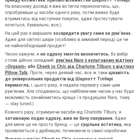
На власному досвіді я вже встигла переконатись, що,
спробувавши ці засоби одного разу, потім важко буде
втриматись від наступних покупок, адже протестувати
хочеться, буквально, все:)
На цей раз я вирішила
зосередити увагу саме на рум’янах.
Адже для світлої шкіри (особливо в зимовий період) це чи
не найнеобхідніший продукт!
Чесно кажучи, я
не одразу змогла визначитись
, бо вибір
стояв дійсно складний:
рум’яна Nars у культовому відтінку
«Orgasm»
або
Cheek to Chic від Charlotte Tilbury у відтінку
Pillow Talk
.
Проте, через деякий час, все ж таки
цікавість
до універсальних продуктів від Шарлотт Тілбері
перемогла,
і, цього разу, я надала перевагу саме цим
рум’янам. Але сподіваюсь, що найближчим часом у нас буде
можливість ознайомитись краще і з продукцією Nars, тому
— stay tuned;)
Кожного разу, отримуючи засоби від Charlotte Tilbury, я
затамовую подих одразу, вже як бачу пакування.
Адже
для мене це не просто бренд — це
суцільна естетика,
яка
проявляється у дрібницях, починаючи із самої коробочки.
Футляр у
рум’ян Cheek to Chic
достатньо легкий,