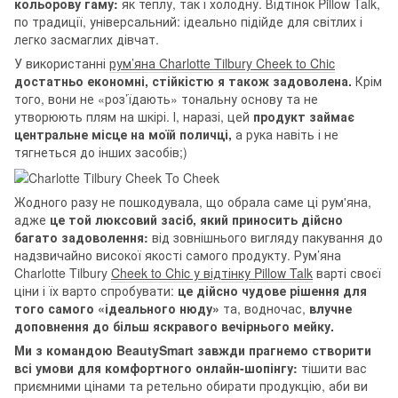
кольорову гаму:
як теплу, так і холодну. Відтінок Pillow Talk,
по традиції, універсальний: ідеально підійде для світлих і
легко засмаглих дівчат.
У використанні
рум’яна Charlotte Tilbury Cheek to Chic
достатньо економні, стійкістю я також задоволена.
Крім
того, вони не «роз’їдають» тональну основу та не
утворюють плям на шкірі. І, наразі, цей
продукт займає
центральне місце на моїй поличці,
а рука навіть і не
тягнеться до інших засобів;)
Жодного разу не пошкодувала, що обрала саме ці рум'яна,
адже
це той люксовий засіб, який приносить дійсно
багато задоволення:
від зовнішнього вигляду пакування до
надзвичайно високої якості самого продукту. Рум’яна
Charlotte Tilbury
Cheek to Chic у відтінку Pillow Talk
варті своєї
ціни і їх варто спробувати:
це дійсно чудове рішення для
того самого «ідеального нюду»
та, водночас,
влучне
доповнення до більш яскравого вечірнього мейку.
Ми з командою BeautySmart завжди прагнемо створити
всі умови для комфортного онлайн-шопінгу:
тішити вас
приємними цінами та ретельно обирати продукцію, аби ви