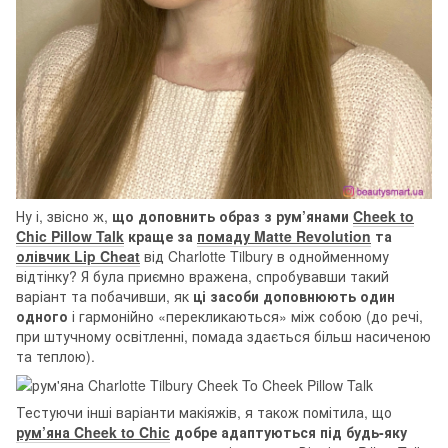
Ну і, звісно ж,
що доповнить образ з рум’янами
Cheek to
Chic Pillow Talk
краще за
помаду Matte Revolution
та
олівчик Lip Cheat
від Charlotte Tilbury в однойменному
відтінку? Я була приємно вражена, спробувавши такий
варіант та побачивши, як
ці засоби доповнюють один
одного
і гармонійно «перекликаються» між собою (до речі,
при штучному освітленні, помада здається більш насиченою
та теплою).
Тестуючи інші варіанти макіяжів, я також помітила, що
рум’яна Cheek to Chic
добре адаптуються під будь-яку