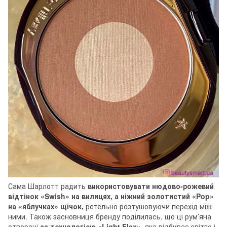
Сама Шарлотт радить
використовувати нюдово-рожевий
відтінок «Swish» на вилицях, а ніжний золотистий «Pop»
на «яблучках» щічок,
ретельно розтушовуючи перехід між
ними. Також засновниця бренду поділилась, що ці рум’яна
створені
за технологією «Light Flex»,
яка відбиває світло і