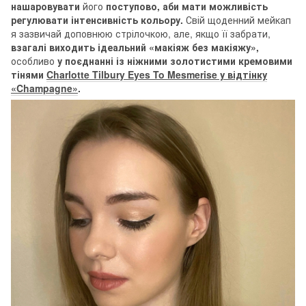
нашаровувати
його
поступово, аби мати можливість
регулювати інтенсивність кольору.
Свій щоденний мейкап
я зазвичай доповнюю стрілочкою, але, якщо її забрати,
взагалі виходить ідеальний «макіяж без макіяжу»,
особливо
у поєднанні із ніжними золотистими кремовими
тінями
Charlotte Tilbury Eyes To Mesmerise у відтінку
«Champagne»
.