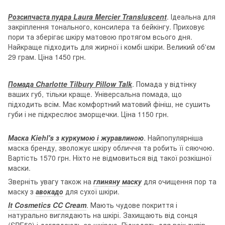
Розсипчаста пудра Laura Mercier Transluscent
. Ідеальна для
закріплення тонального, консилера та бейкінгу. Приховує
пори та зберігає шкіру матовою протягом всього дня.
Найкраще підходить для жирної і комбі шкіри. Великий об'єм
29 грам. Ціна 1450 грн.
Помада Charlotte Tilbury Pillow Talk
. Помада у відтінку
ваших губ, тільки краще. Універсальна помада, що
підходить всім. Має комфортний матовий фініш, не сушить
губи і не підкреслює зморщечки. Ціна 1150 грн.
Маска Kiehl's з куркумою і журавлиною
. Найпопулярніша
маска бренду, зволожує шкіру обличчя та робить її сяючою.
Вартість 1570 грн. Ніхто не відмовиться від такої розкішної
маски.
Зверніть увагу також на
глиняну маску
для очищення пор та
маску з
авокадо
для сухої шкіри.
It Cosmetics CC Cream
. Мають чудове покриття і
натурально виглядають на шкірі. Захищають від сонця