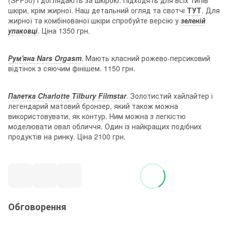
(SPF50) і доглядають за шкірою. Підходять для всіх типів
шкіри, крім жирної. Наш детальний огляд та свотчі
ТУТ
. Для
жирної та комбінованої шкіри спробуйте версію у
зеленій
упаковці
. Ціна 1350 грн.
Рум'яна Nars Orgasm
. Мають класний рожево-персиковий
відтінок з сяючим фінішем. 1150 грн.
Палетка Charlotte Tilbury Filmstar
. Золотистий хайлайтер і
легендарий матовий бронзер, який також можна
використовувати, як контур. Ним можна з легкістю
моделювати овал обличчя. Один із найкращих подібних
продуктів на ринку. Ціна 2100 грн.
Обговорення